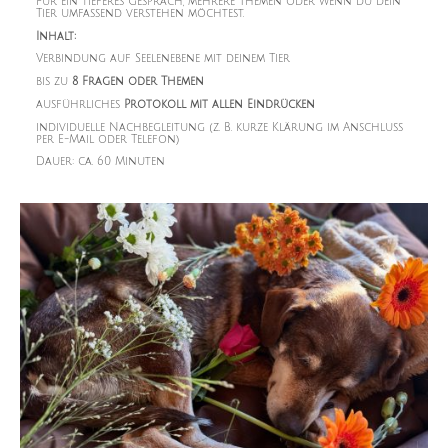
Für ein tieferes Gespräch, mehrere Themen oder wenn du dein
Tier umfassend verstehen möchtest.
Inhalt:
Verbindung auf Seelenebene mit deinem Tier
bis zu
8 Fragen oder Themen
ausführliches
Protokoll mit allen Eindrücken
individuelle Nachbegleitung (z. B. kurze Klärung im Anschluss
per E-Mail oder Telefon)
Dauer: ca. 60 Minuten